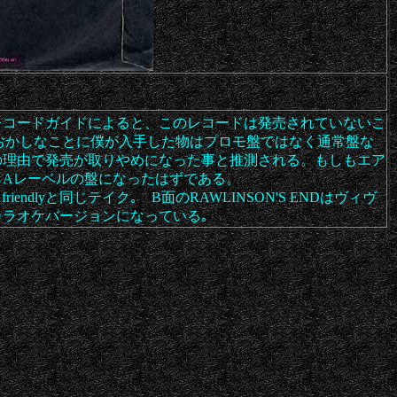
レコードガイドによると、このレコードは発売されていないこ
いる｡おかしなことに僕が入手した物はプロモ盤ではなく通常盤な
の理由で発売が取りやめになった事と推測される。もしもエア
らAレーベルの盤になったはずである。
p be friendlyと同じテイク｡ B面のRAWLINSON'S ENDはヴィヴ
ラオケバージョンになっている｡