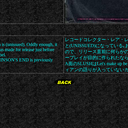
レコードコレクター・レア・
 is (unissued). Oddly enough, it
と(UNISSUED)になって
as made for release just before
ので、リリース直前に何らか
bel.
ープレイが目的に作られたな
WLINSON'S END is previously
A面のSLUSHはLet's make u
ィアンの語りが入っていないカ