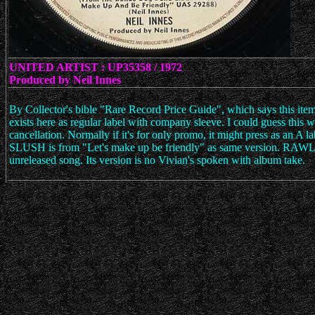
UNITED ARTIST : UP35358 / 1972
Produced by Neil Innes
By Collector's bible "Rare Record Price Guide", which says this item
exists here as regular label with company sleeve. I could guess this w
cancellation. Normally if it's for only promo, it might press as an A la
SLUSH is from "Let's make up be friendly" as same version. RA
unreleased song. Its version is no Vivian's spoken with album take.