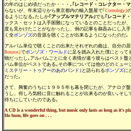
の年のはじめ頃だったか・・・｡
｢レコード・コレクター・マ
らないが、年末辺りから東京都内の輸入盤屋で
｢Cornology｣
るようになる｡たしか
｢アップルマテリアル｣
でも
｢レコード
ックス・セットは入手困難になっているとのことだったが、
度も見かけたことがなかったし、例の記事を鵜呑みにし入手
く全
ボンゾズ
の音源を聴くことが出来るようになったのだ｡
アルバム単位で聴くことの出来たそれぞれの曲は、自分の居
Bonzos｣
で
ボンゾズ・ワールド
に足を踏み入れた僕にとって
物だったし｡アルバムごとに全く表情が違う彼らはベスト盤
バム単位がベストである｡その事については他のどのミュー
ミステリー・トゥアーのあのバンド｣
と語られる
ボンゾズ
に
だった｡
さて、興奮のうちに１９９５年も幕を閉じたが、アナログ盤
うし、何しろ気軽に音に触れることが出来るのが良い｡そし
待ちにしていたのである｡
A CD is a wonderful thing, but music only lasts as long as it's pl
Ho hum, life goes on . . .