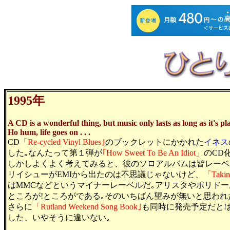
1995年
A CD is a wonderful thing, but music only lasts as long as it's pl
Ho hum, life goes on . . .
CD
「Re-cycled Vinyl Blues｣
のブックレットにかかれた
イネス
した｡なんたって第１弾が
｢How Sweet To Be An Idiot」
のCD
しかしよくよく考えてみると、彼のソロアルバムは皆レーベ
リイシューがEMIから出たのは不思議じゃないけど、
「Takin
はMMCなどというマイナーレーベルだ｡アリスタやポリドー
ところが!ところがである｡そのいちばん望みが無いと思われ
さらに
「Rutland Weekend Song Book｣
も同時に発売予定だと!
した、いやそうに違いない｡