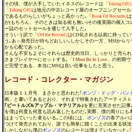
その頃、僕が入手していたイネスのレコードは
「Taking Off｣
「Taking Off｣
は地元の中古レコード屋のオープニングセール
であるものらしいがちょっと高かった｡
「Book Of Records｣
は
が(もちろん、そのときは知る術も無い)その後英国の個人コ
ー誌のセットセールを通じて入手した｡
そういう訳で
「Off the Record｣
はCD化される以前に持って
う｡あ～発売日が待ちどおしい｡しかしその一方、MSIから
かも心配であった｡
そんな不安もよそにそれらは歴史的当日、しっかりと売られ
さまプレイヤーにセットする｡
「I Must Be In Love」
の初期ヴ
ど完璧である、本当にMSIは良い仕事をしたと思う｡
レコード・コレクター・マガジン
日本版１１月号、まさかと思われた
｢ボンゾ・ドッグ・バン
画」と書いてあるとおり、それまで特集されたアーティスト
｢ビートルズ&アップル・マテリアル｣
を更に充実させた記事
を僕は何度も何度も読み返したものだ｡実際、僕の周りにも
はまっていった者もいる｡この頃には、
ボンゾズ
の各アルバ
つけて発売されており、誰でも簡単に聴くことの出来る状況
しかしながら僕の
ボンゾズ
のレコードは増えていなかった｡
｢