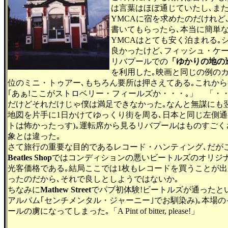
は言葉はほぼ通じていたし､ま
YMCAに宿を求めたのだけれ
書いてもらったら､本当に簡単
YMCAはとても安く泊まれる｡
良かったけど､フィッシュ・ケ
リバプールでの
「ゆかりの地の
を利用した｡映画と同じの例の
位のミニ・トゥアー､もちろん要所は押さえてある｡これから
｢あぁ!ここがストロベリー・フィールズか・・・｡」 「・
だけどそれだけじゃ僕は満足できなかった｡なんと無謀にも
地図を片手に1日かけてゆっくり街を周る､日本と同じ左側
トは怖かったっす)｡運転席から見るリバプールはものすごく
象とは違った｡
さて旅行の重要な目的であるレコード・ハンティング､だが
Beatles Shop
ではコンディションの悪いビートルズのオリジ
光客価格である｡結局ここでは1枚もレコードを買うことが
ったのだから､それで良しとしようではないか｡
ちなみに
Mathew Street
でパブ初体験!ビートルズが通ったと
アルバム｢センチメンタル・ジャーニー｣でお馴染み)｡本場
ールの虜になってしまった｡「A Pint of bitter, please!」