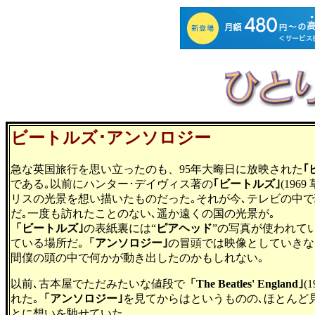
ビートルズ･アンソロジー
急な英国旅行を思い立ったのも、95年大晦日に放映された
｢
である｡以前にハンター･デイヴィス著の
｢ビートルズ｣
(19
リスの光景を想い描いたものだった｡それが今､テレビの中
だ｡一度も訪れたことのない､遥か遠くの国の光景が｡
「ビートルズ｣
の表紙裏には“
ピアヘッド
”の写真が使われて
ている場所だ｡
「アンソロジー｣
の冒頭では映像としていきな
間僕の頭の中で何かが動き出したのかもしれない｡
以前､古本屋でただみたいな値段で
「The Beatles' England｣
(
れた｡
「アンソロジー｣
を見てからはというものの､ほとんど
とに想いを馳せていた｡