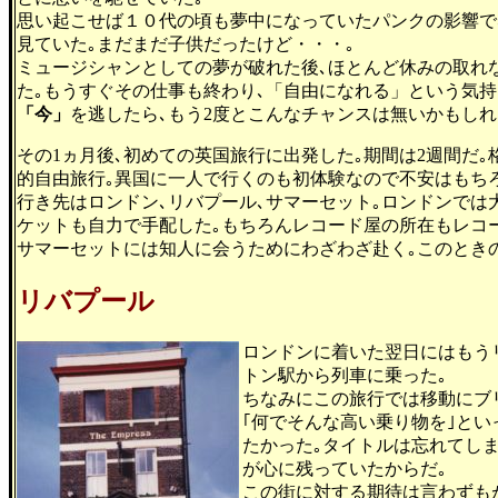
思い起こせば１０代の頃も夢中になっていたパンクの影響で
見ていた｡まだまだ子供だったけど・・・｡
ミュージシャンとしての夢が破れた後､ほとんど休みの取れ
た｡もうすぐその仕事も終わり､「自由になれる」という気
「今」
を逃したら､もう2度とこんなチャンスは無いかもしれ
その1ヵ月後､初めての英国旅行に出発した｡期間は2週間だ
的自由旅行｡異国に一人で行くのも初体験なので不安はもちろ
行き先はロンドン､リバプール､サマーセット｡ロンドンでは
ケットも自力で手配した｡もちろんレコード屋の所在もレコ
サマーセットには知人に会うためにわざわざ赴く｡このとき
リバプール
ロンドンに着いた翌日にはもう
トン駅から列車に乗った｡
ちなみにこの旅行では移動にブ
｢何でそんな高い乗り物を｣と
たかった｡タイトルは忘れてし
が心に残っていたからだ｡
この街に対する期待は言わずも