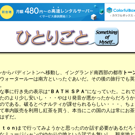
ンからパディントンへ移動し、イングランド南西部の都市
トー
ウォータールーは南方といったぐあいだ。その後の旅行でも英
。
な事に行き先の表示は“
ＢＡＴＨ ＳＰＡ
”になっていた。これ
たのより少し安いし・・・やはり発音が悪かったからだろうか
のである。破るとペナルティが課せられるらしい・・・、ちょ
て車内販売を利用し紅茶を買う、本当にこの国の人は常にお茶
はずだ。
ｔｏｎ)
まで行ってみようかと思ったのか話す必要があるだろ
なミュージシャンのゆかりの地という訳でも無いし、観光地と