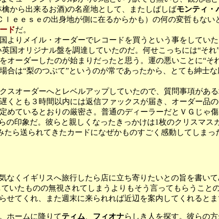
林檎から出来るお酒)の名産地として、またしばしば
モンティ・
 Ｃｌｅｅｓｅの出身地が側に在るからかも）の何の変哲もない
ード
だ。
国よりメイル・オーダーでレコードを買うという事をしていた
い英国オリジナル盤を調達していたのだ。何せこっちには“それ
をオーダーしたのが始まりだったと思う。運の悪いことに“そ
場合は“梨のつぶて”というのが常であったから、とても紳士
クスオーダーへとレベルアップしていたので、質問事項がある
遅くとも３時間以内には返信ファックスが届き、オーダー品の
定めているとおりの厳密さ。普通のディーラーだとＶＧじゃ傷
からの印象だ。彼らと親しくなったきっかけは1枚のクリスマス
てみたら送られてきたカードになぜかものすごく感動してしまっ
気なくイギリスへ旅行したら店に立ち寄りたいとの旨を書いて
していたものの無視されてしまうよりもそう言ってもらうこと
らせてくれ、また週末に来られれば近辺を案内してくれるとま
。ホームに降りて
ティム
、
フィオナ
らしき人を探す。彼らの方