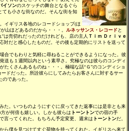
パイソン
のスケッチの舞台となるぐら
とても小さな街なのだ。そんな街を知
。イギリス各地のレコードショップ(ほ
”が山ほどあるのだから・・・。
ルネッサンス・レコード
と
れ”は売切れだったのだけれども、店の主人
Ｔｉｍ Ｄｒｉｖｅ
な応対だと感心したものだ。その後も定期的にリストを送って
場合でもわりと気軽に尋ねることができるようになった。彼
発送も１週間以内という素早さ。究極なのは彼らのコンディ
がたくさんあるものね・・・。極端な話“Ｇ”のコンディショ
カードだった。所詮彼らにしてみたらお客さんに対するサー
たのであった。
みた。いつものようにすぐに戻ってきた返事には是非とも来
の方が何倍も嬉しい。しかも彼らは
トーントン
での宿の手
で言ってくれた。もちろん予定変更、週末は
トーントン
だ。
から僕を見つけてすぐ荷物を持ってくれた。イギリスへ来て