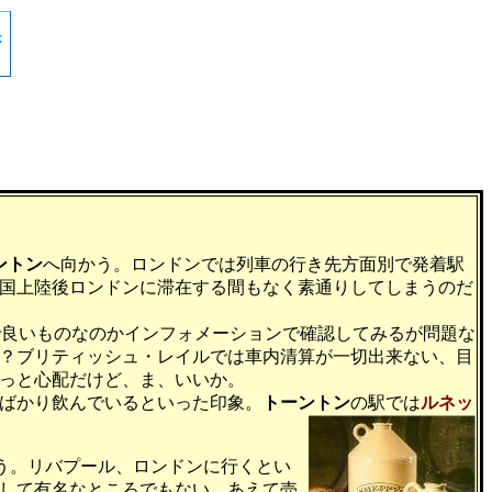
ントン
へ向かう。ロンドンでは列車の行き先方面別で発着駅
国上陸後ロンドンに滞在する間もなく素通りしてしまうのだ
で良いものなのかインフォメーションで確認してみるが問題な
？ブリティッシュ・レイルでは車内清算が一切出来ない、目
っと心配だけど、ま、いいか。
ばかり飲んでいるといった印象。
トーントン
の駅では
ルネッ
う。リバプール、ロンドンに行くとい
して有名なところでもない。あえて売