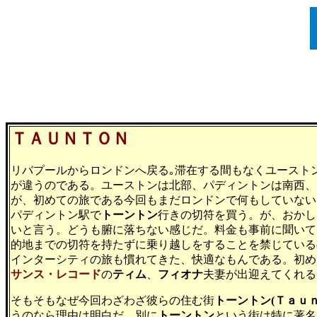
ＴＡＵＮＴＯＮ
リバプールからロンドンへ戻る｡滞在する間もなくユースト
が違うのである。ユーストンは北部、パディントンは南西、
が、初めての旅である今回もまだロンドンで何もしていない
パディントン駅で
トーントン
行きの切符を買う。が、おかし
いと言う。どうも腑に落ちない感じだ。料金も事前に聞いて
的地までの切符を持たずに乗り越しをすることを禁じている
インターシティの旅も慣れてきた、快適なもんである。初め
サンス・レコード
の
ティム
、
フィオナ
夫妻が出迎えてくれる
そもそもなぜ今回わざわざ彼らの住む街
トーントン(Ｔａｕｎ
うのなら理由は明白だ。別に
トーントン
という街は特に著名