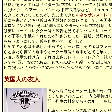
り物があるとすればサイダー(日本でいうジュースとは違い
い(サイクルツアー、マインヘッド市長選挙など。Ｊｏｈｎ
るきっかけとなったのが、先に出てきた
ルネッサンス・レコ
前にも書いたとおり僕は英国盤好きのコレクターで、英国本
ぼロンドン以外)、それに個人コレクターから日本では珍し
は英レコードコレクター誌の広告を見てボンゾズのレコード
ｒ
が丁寧な手紙をくれたのが印象的だった。普通、品切れの
もらうようにして、僕も何度かオーダーした。
初めてのときは手紙しか手段のなかった僕もその頃はファッ
らときたら質問の返事やオーダー確認の返事がとても早く、
ション表示の付け方。それはまさにレコードコレクター誌で
ンでも“買い”なのである。もちろん彼らと親しくなる以前
ビス(それとも好奇心？)の一つだったんだろうが、僕にし
英国人の友人
彼らへ宛てたオーダー用紙の端に何
てくださいとのこと! 内心期待は
配、列車の料金からそのルートを知
列車がトーントンの駅に滑り込んだ