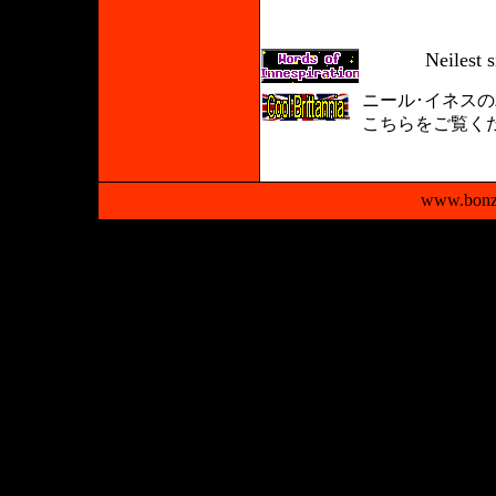
Neilest 
ニール･イネス
こちら
をご覧く
www.bonz