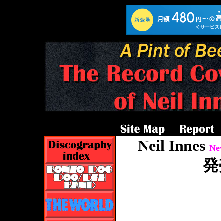
Song Title A to Z
Neil Innes
Ne
発