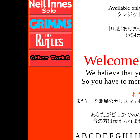
Available on
クレジッ
申し訳ありま
歌詞
Welcome
We believe that y
So you have to mem
よ
未だに｢廃盤屋のカリスマ」
あなたがどこかで彼
音の方は伝えられま
A
B
C
D
E
F
G
H
I
J